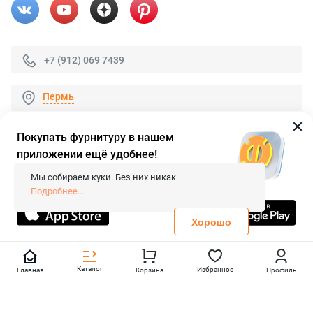
+7 (912) 069 7439
Пермь
Покупать фурнитуру в нашем
приложении ещё удобнее!
© 2026 «FieraShop.ru»
Сопровождение сайта
- Вебформат.
Мы собираем куки. Без них никак.
Все права защищены.
Подробнее...
Не является публичной офертой
Политика конфиденциальности
Хорошо
Каталог
Избранное
Главная
Корзина
Профиль