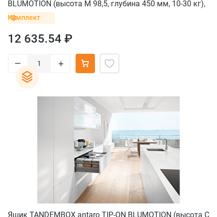
BLUMOTION (высота M 98,5, глубина 450 мм, 10-30 кг),
серый орион
Комплект
12 635.54 ₽
–
+
Ящик TANDEMBOX antaro TIP-ON BLUMOTION (высота C