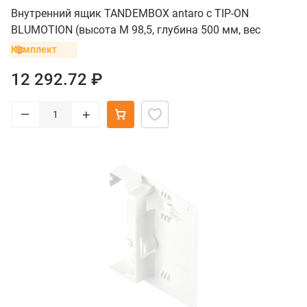
Внутренний ящик TANDEMBOX antaro с TIP-ON
BLUMOTION (высота М 98,5, глубина 500 мм, вес
ящика от 10 до 30 кг), серый
Комплект
12 292.72 ₽
–
+