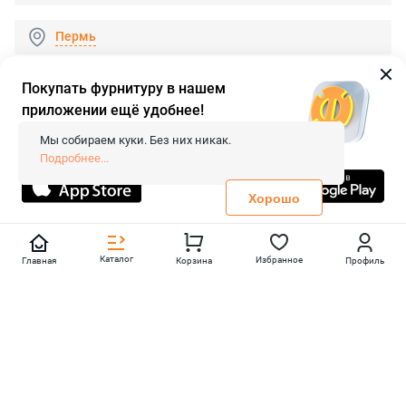
Пермь
Покупать фурнитуру в нашем
приложении ещё удобнее!
© 2026 «FieraShop.ru»
Сопровождение сайта
- Вебформат.
Мы собираем куки. Без них никак.
Все права защищены.
Подробнее...
Не является публичной офертой
Политика конфиденциальности
Хорошо
Каталог
Избранное
Главная
Корзина
Профиль