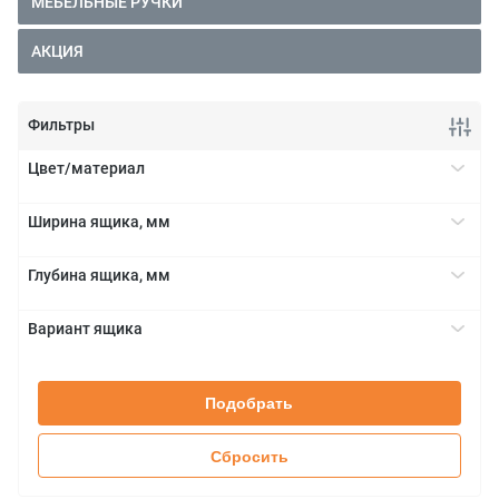
МЕБЕЛЬНЫЕ РУЧКИ
АКЦИЯ
Фильтры
Цвет/материал
белый глянец
+
Ширина ящика, мм
белый матовый
300
+
гавана коричневый
Глубина ящика, мм
400
серый матовый
450
+
450
серый орион
Вариант ящика
500
500
черный матовый
LEGRABOX
+
700
TANDEMBOX
800
Подобрать
900
Сбросить
Для любой ширины