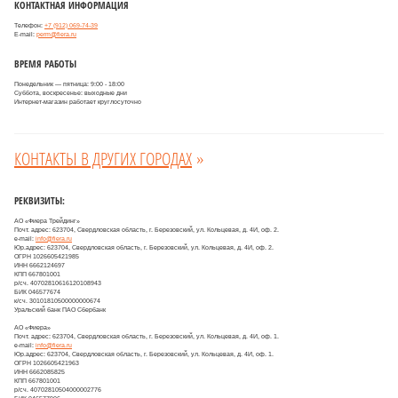
КОНТАКТНАЯ ИНФОРМАЦИЯ
Телефон:
+7 (912) 069-74-39
E-mail:
perm@fiera.ru
ВРЕМЯ РАБОТЫ
Понедельник — пятница: 9:00 - 18:00
Суббота, воскресенье: выходные дни
Интернет-магазин работает круглосуточно
КОНТАКТЫ В ДРУГИХ ГОРОДАХ
»
РЕКВИЗИТЫ:
АО «Фиера Трейдинг»
Почт. адрес: 623704, Свердловская область, г. Березовский, ул. Кольцевая, д. 4И, оф. 2.
e-mail:
info@fiera.ru
Юр.адрес: 623704, Свердловская область, г. Березовский, ул. Кольцевая, д. 4И, оф. 2.
ОГРН 1026605421985
ИНН 6662124697
КПП 667801001
р/сч. 40702810616120108943
БИК 046577674
к/сч. 30101810500000000674
Уральский банк ПАО Сбербанк
АО «Фиера»
Почт. адрес: 623704, Свердловская область, г. Березовский, ул. Кольцевая, д. 4И, оф. 1.
e-mail:
info@fiera.ru
Юр.адрес: 623704, Свердловская область, г. Березовский, ул. Кольцевая, д. 4И, оф. 1.
ОГРН 1026605421963
ИНН 6662085825
КПП 667801001
р/сч. 40702810504000002776