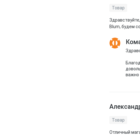
Товар
Здравствуйте,
Blum, будем с
Кома
Здравс
Благод
доволь
важно 
Александ
Товар
Отличный мага