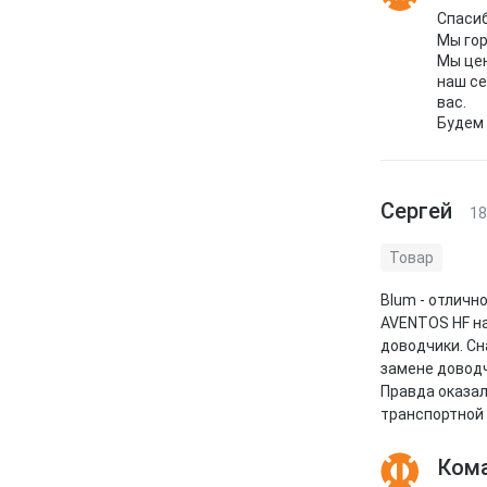
Спасиб
Мы гор
Мы цен
наш се
вас.
Будем 
Сергей
18
Товар
Blum - отличн
AVENTOS HF на
доводчики. Сн
замене доводч
Правда оказал
транспортной 
Кома