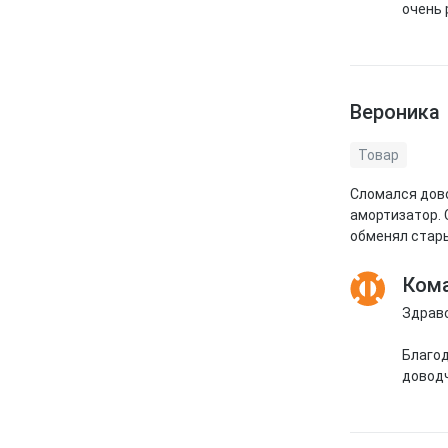
очень 
Вероника
Товар
Сломался дово
амортизатор. 
обменял стары
Кома
Здравс
Благод
доводч