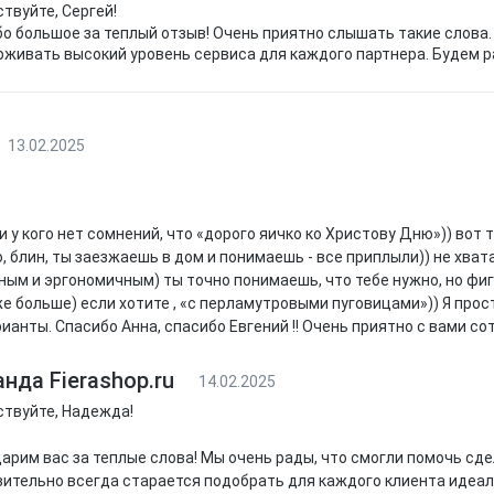
твуйте, Сергей!
о большое за теплый отзыв! Очень приятно слышать такие слов
живать высокий уровень сервиса для каждого партнера. Будем р
13.02.2025
и у кого нет сомнений, что «дорого яичко ко Христову Дню»)) вот т
о, блин, ты заезжаешь в дом и понимаешь - все приплыли)) не хв
ым и эргономичным) ты точно понимаешь, что тебе нужно, но фиг зн
же больше) если хотите , «с перламутровыми пуговицами»)) Я прос
ианты. Спасибо Анна, спасибо Евгений !! Очень приятно с вами со
нда Fierashop.ru
14.02.2025
твуйте, Надежда!
арим вас за теплые слова! Мы очень рады, что смогли помочь сд
ительно всегда старается подобрать для каждого клиента идеал