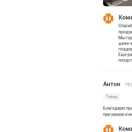
Кома
Спасиб
продук
Мы гор
даже н
поддер
Еще ра
плодо
Антон
19.
Товар
Благодарю пре
при заказе и 
Кома