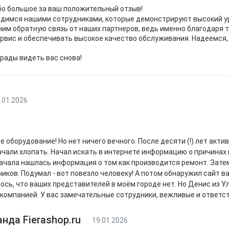
о большое за ваш положительный отзыв!
димся нашими сотрудниками, которые демонстрируют высокий у
им обратную связь от наших партнеров, ведь именно благодар
рвис и обеспечивать высокое качество обслуживания. Надеемся,
рады видеть вас снова!
.01.2026
ое оборудование! Но нет ничего вечного. После десяти (!) лет а
чали хлопать. Начал искать в интернете информацию о причинах 
ачала нашлась информация о том как производится ремонт. Затем
иков. Подумал - вот повезло человеку! А потом обнаружил сайт ваш
ось, что ваших представителей в моём городе нет. Но Денис из 
компанией. У вас замечательные сотрудники, вежливые и ответс
нда Fierashop.ru
19.01.2026