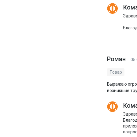
Кома
Здравс
Благод
Роман
05.
Товар
Выражаю огро
возникшие тр
Кома
Здравс
Благод
прилож
вопрос