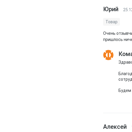
Юрий
25.1
Товар
Очень отзывчи
пришлось ниче
Кома
Здравс
Благод
сотруд
Будем 
Алексей