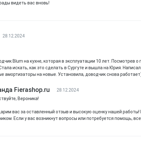
рады видеть вас вновь!
28.12.2024
дчик Blum на кухне, которая в эксплуатации 10 лет. Посмотрев о
Стала искать, как это сделать в Сургуте и вышла на Юрия. Написа
е амортизаторы на новые. Установила, доводчик снова работает)
нда Fierashop.ru
28.12.2024
твуйте, Вероника!
арим вас за оставленный отзыв и высокую оценку нашей работы!
иком. Если у вас возникнут вопросы или потребуется помощь, все