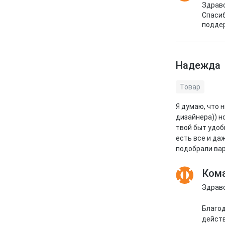
Здравс
Спасиб
поддер
Надежда
Товар
Я думаю, что н
дизайнера)) н
твой быт удобн
есть все и да
подобрали вар
Кома
Здравс
Благод
действ