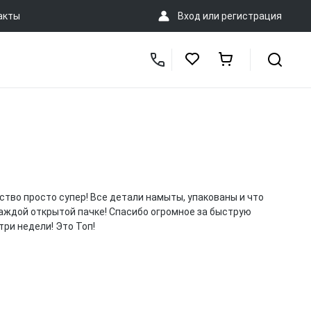
акты
Вход
или
регистрация
ство просто супер! Все детали намыты, упакованы и что
каждой открытой пачке! Спасибо огромное за быструю
три недели! Это Топ!