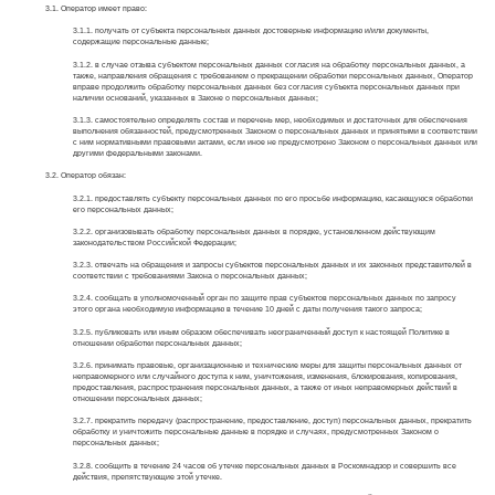
3.1. Оператор имеет право:
3.1.1. получать от субъекта персональных данных достоверные информацию и/или документы,
содержащие персональные данные;
3.1.2. в случае отзыва субъектом персональных данных согласия на обработку персональных данных, а
также, направления обращения с требованием о прекращении обработки персональных данных, Оператор
вправе продолжить обработку персональных данных без согласия субъекта персональных данных при
наличии оснований, указанных в Законе о персональных данных;
3.1.3. самостоятельно определять состав и перечень мер, необходимых и достаточных для обеспечения
выполнения обязанностей, предусмотренных Законом о персональных данных и принятыми в соответствии
с ним нормативными правовыми актами, если иное не предусмотрено Законом о персональных данных или
другими федеральными законами.
3.2. Оператор обязан:
3.2.1. предоставлять субъекту персональных данных по его просьбе информацию, касающуюся обработки
его персональных данных;
3.2.2. организовывать обработку персональных данных в порядке, установленном действующим
законодательством Российской Федерации;
3.2.3. отвечать на обращения и запросы субъектов персональных данных и их законных представителей в
соответствии с требованиями Закона о персональных данных;
3.2.4. сообщать в уполномоченный орган по защите прав субъектов персональных данных по запросу
этого органа необходимую информацию в течение 10 дней с даты получения такого запроса;
3.2.5. публиковать или иным образом обеспечивать неограниченный доступ к настоящей Политике в
отношении обработки персональных данных;
3.2.6. принимать правовые, организационные и технические меры для защиты персональных данных от
неправомерного или случайного доступа к ним, уничтожения, изменения, блокирования, копирования,
предоставления, распространения персональных данных, а также от иных неправомерных действий в
отношении персональных данных;
3.2.7. прекратить передачу (распространение, предоставление, доступ) персональных данных, прекратить
обработку и уничтожить персональные данные в порядке и случаях, предусмотренных Законом о
персональных данных;
3.2.8. сообщить в течение 24 часов об утечке персональных данных в Роскомнадзор и совершить все
действия, препятствующие этой утечке.