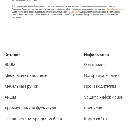
замены ее новой версией.
11.3. Мы приветствуем Ваши вопросы и предложения, касающиеся исполнения или изменения настоящей
Политики. Пожалуйста, воспользуйтесь нашей формой обратной связи, размещенной по адресу
https://fierashop.ru
Вы также можете воспользоваться электронным адресом
info@fiera.ru
для направления запросов о реализации
Ваших прав или жалоб относительно некорректности Вашей Персональной информации или незаконности ее
обработки.
Каталог
Информация
BLUM
О магазине
Мебельные наполнения
История компании
Мебельные ручки
Производителям
Акция
Защита информации
Хромированная фурнитура
Вакансии
Черная фурнитура для мебели
Карта сайта