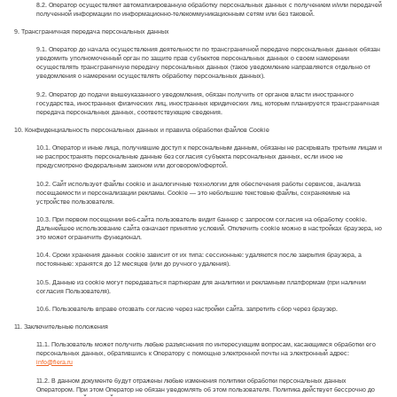
8.2. Оператор осуществляет автоматизированную обработку персональных данных с получением и/или передачей
полученной информации по информационно-телекоммуникационным сетям или без таковой.
9. Трансграничная передача персональных данных
9.1. Оператор до начала осуществления деятельности по трансграничной передаче персональных данных обязан
уведомить уполномоченный орган по защите прав субъектов персональных данных о своем намерении
осуществлять трансграничную передачу персональных данных (такое уведомление направляется отдельно от
уведомления о намерении осуществлять обработку персональных данных).
9.2. Оператор до подачи вышеуказанного уведомления, обязан получить от органов власти иностранного
государства, иностранных физических лиц, иностранных юридических лиц, которым планируется трансграничная
передача персональных данных, соответствующие сведения.
10. Конфиденциальность персональных данных и правила обработки файлов Сookie
10.1. Оператор и иные лица, получившие доступ к персональным данным, обязаны не раскрывать третьим лицам и
не распространять персональные данные без согласия субъекта персональных данных, если иное не
предусмотрено федеральным законом или договором/офертой.
10.2. Сайт использует файлы cookie и аналогичные технологии для обеспечения работы сервисов, анализа
посещаемости и персонализации рекламы. Cookie — это небольшие текстовые файлы, сохраняемые на
устройстве пользователя.
10.3. При первом посещении веб-сайта пользователь видит баннер с запросом согласия на обработку cookie.
Дальнейшее использование сайта означает принятие условий. Отключить cookie можно в настройках браузера, но
это может ограничить функционал.
10.4. Сроки хранения данных cookie зависит от их типа: сессионные: удаляются после закрытия браузера, а
постоянные: хранятся до 12 месяцев (или до ручного удаления).
10.5. Данные из cookie могут передаваться партнерам для аналитики и рекламным платформам (при наличии
согласия Пользователя).
10.6. Пользователь вправе отозвать согласие через настройки сайта. запретить сбор через браузер.
11. Заключительные положения
11.1. Пользователь может получить любые разъяснения по интересующим вопросам, касающимся обработки его
персональных данных, обратившись к Оператору с помощью электронной почты на электронный адрес:
info@fiera.ru
11.2. В данном документе будут отражены любые изменения политики обработки персональных данных
Оператором. При этом Оператор не обязан уведомлять об этом пользователя. Политика действует бессрочно до