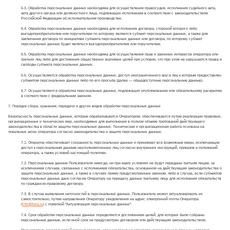
6.3. Обработка персональных данных необходима для осуществления правосудия, исполнения судебного акта,
акта другого органа или должностного лица, подлежащих исполнению в соответствии с законодательством
Российской Федерации об исполнительном производстве.
6.4. Обработка персональных данных необходима для исполнения договора, стороной которого либо
выгодоприобретателем или поручителем по которому является субъект персональных данных, а также для
заключения договора по инициативе субъекта персональных данных или договора, по которому субъект
персональных данных будет являться выгодоприобретателем или поручителем.
6.5. Обработка персональных данных необходима для осуществления прав и законных интересов оператора или
третьих лиц либо для достижения общественно значимых целей при условии, что при этом не нарушаются права и
свободы субъекта персональных данных.
6.6. Осуществляется обработка персональных данных, доступ неограниченного круга лиц к которым предоставлен
субъектом персональных данных либо по его просьбе (далее — общедоступные персональные данные).
6.7. Осуществляется обработка персональных данных, подлежащих опубликованию или обязательному раскрытию
в соответствии с федеральным законом.
7. Порядок сбора, хранения, передачи и других видов обработки персональных данных
Безопасность персональных данных, которые обрабатываются Оператором, обеспечивается путем реализации правовых,
организационных и технических мер, необходимых для выполнения в полном объеме требований действующего
законодательства в области защиты персональных данных. Техническая и организационная работа основана на
локальных актах оператора согласно законодательства о защите персональных данных.
7.1. Оператор обеспечивает сохранность персональных данных и принимает все возможные меры, исключающие
доступ к персональным данным неуполномоченных лиц согласно внутренних инструкций, приказов и положений
оператора, а также условий настоящей политики.
7.2. Персональные данные Пользователя никогда, ни при каких условиях не будут переданы третьим лицам, за
исключением случаев, связанных с исполнением обязательства, основанном на действующем законодательстве о
защите персональных данных, а также в случаях прямо предусмотренных законом, либо в случае, если субъектом
персональных данных дано согласие Оператору на передачу данных третьему лицу для исполнения обязательств
по гражданско-правовому договору.
7.3. В случае выявления неточностей в персональных данных, Пользователь может актуализировать их
самостоятельно, путем направления Оператору уведомления на адрес электронной почты Оператора
/
info@fiera.ru
/ с пометкой "Актуализация персональных данных".
7.4. Срок обработки персональных данных определяется достижением целей, для которых были собраны
персональные данные, если иной срок не предусмотрен договором или действующим законодательством.