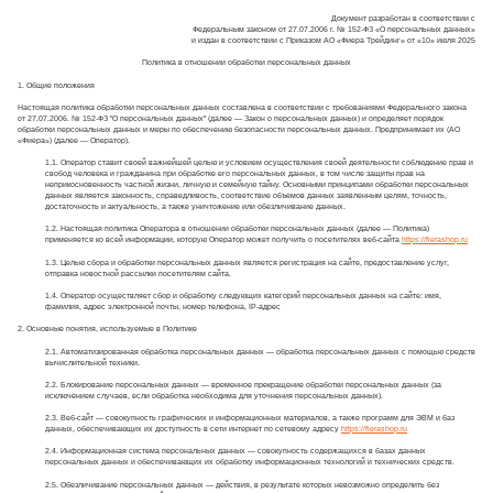
Документ разработан в соответствии с
Федеральным законом от 27.07.2006 г. № 152-ФЗ «О персональных данных»
и издан в соответствии с Приказом АО «Фиера Трейдинг» от «10» июля 2025
Политика в отношении обработки персональных данных
1. Общие положения
Настоящая политика обработки персональных данных составлена в соответствии с требованиями Федерального закона
от 27.07.2006. № 152-ФЗ "О персональных данных" (далее — Закон о персональных данных) и определяет порядок
обработки персональных данных и меры по обеспечению безопасности персональных данных. Предпринимает их (АО
«Фиера») (далее — Оператор).
1.1. Оператор ставит своей важнейшей целью и условием осуществления своей деятельности соблюдение прав и
свобод человека и гражданина при обработке его персональных данных, в том числе защиты прав на
неприкосновенность частной жизни, личную и семейную тайну. Основными принципами обработки персональных
данных является законность, справедливость, соответствие объемов данных заявленным целям, точность,
достаточность и актуальность, а также уничтожение или обезличивание данных.
1.2. Настоящая политика Оператора в отношении обработки персональных данных (далее — Политика)
применяется ко всей информации, которую Оператор может получить о посетителях веб-сайта
https://fierashop.ru
1.3. Целью сбора и обработки персональных данных является регистрация на сайте, предоставление услуг,
отправка новостной рассылки посетителям сайта.
1.4. Оператор осуществляет сбор и обработку следующих категорий персональных данных на сайте: имя,
фамилия, адрес электронной почты, номер телефона, IP-адрес
2. Основные понятия, используемые в Политике
2.1. Автоматизированная обработка персональных данных — обработка персональных данных с помощью средств
вычислительной техники.
2.2. Блокирование персональных данных — временное прекращение обработки персональных данных (за
исключением случаев, если обработка необходима для уточнения персональных данных).
2.3. Веб-сайт — совокупность графических и информационных материалов, а также программ для ЭВМ и баз
данных, обеспечивающих их доступность в сети интернет по сетевому адресу
https://fierashop.ru
2.4. Информационная система персональных данных — совокупность содержащихся в базах данных
персональных данных и обеспечивающих их обработку информационных технологий и технических средств.
2.5. Обезличивание персональных данных — действия, в результате которых невозможно определить без