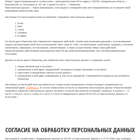
"Фиера", зарегистрированным в соответствии с законодательством РФ по адресу: 623700, Свердловская область, г.
Березовский, ул. Кольцевая, д. 4И, оф. 2 (далее по тексту — Оператор).
Персональные данные — любая информация, относящаяся к определенному или определяемому на основании такой
информации физическому лицу.
Настоящее Согласие выдано мною на обработку следующих персональных данных:
Email
ФИО
Город
Телефон
IP-адрес
Согласие дано Оператору для совершения следующих действий с моими персональными данными с использованием
средств автоматизации и/или без использования таких средств: сбор, систематизация, накопление, хранение, уточнение
(обновление, изменение), использование, обезличивание, а также осуществление любых иных действий,
предусмотренных действующим законодательством РФ как неавтоматизированными, так и автоматизированными
способами.
Данное согласие дается Оператору для обработки моих персональных данных в следующих целях:
предоставление мне услуг/работ
направление в мой адрес уведомлений, касающихся предоставляемых услуг/работ
подготовка и направление ответов на мои запросы
направление в мой адрес информации, в том числе рекламной, о мероприятиях/товарах/услугах/работах
Оператора
Настоящее согласие действует до момента его отзыва путем направления соответствующего уведомления на
электронный адрес
info@fiera.ru
. В случае отзыва мною согласия на обработку персональных данных Оператор вправе
продолжить обработку персональных данных без моего согласия при наличии оснований, указанных в пунктах 2 – 11
части 1 статьи 6, части 2 статьи 10 и части 2 статьи 11 Федерального закона №152-ФЗ «О персональных данных» от
26.06.2006 г.
СОГЛАСИЕ НА ОБРАБОТКУ ПЕРСОНАЛЬНЫХ ДАННЫХ
Настоящим в соответствии с Федеральным законом № 152-ФЗ «О персональных данных» от 27.07.2006 года свободно,