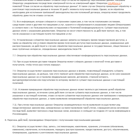
Пользователь может в любой момент отозвать свое согласие на обработку персональных данных, направив
Оператору уведомление посредством электронной почты на электронный адрес Оператора
info@fiera.ru
с
пометкой "Отзыв согласия на обработку персональных данных". В таком случае Оператор прекращает обработку и
уничтожает персональные данные в течение 30 дней с момента получения отзыва. Однако, если обработка
необходима для исполнения требований законодательства или положений договора, оператор может продолжить
обработку даже после отзыва согласия.
7.5. Вся информация, которая собирается сторонними сервисами, в том числе платежными системами,
средствами связи и другими поставщиками услуг, хранится и обрабатывается указанными лицами (Операторами)
в соответствии с их Пользовательским соглашением и Политикой конфиденциальности. Субъект персональных
данных и/или с указанными документами. Оператор не несет ответственность за действия третьих лиц, в том
числе указанных в настоящем пункте поставщиков услуг.
7.6. Установленные субъектом персональных данных запреты на передачу (кроме предоставления доступа), а
также на обработку или условия обработки (кроме получения доступа) персональных данных, разрешенных для
распространения, не действуют в случаях обработки персональных данных в государственных, общественных и
иных публичных интересах, определенных законодательством РФ.
7.7. Оператор при обработке персональных данных обеспечивает конфиденциальность персональных данных.
7.8. При осуществлении доставки товаров Оператор может собирать данные о конечной точке доставки и
получателе, чтобы точно рассчитать маршрут.
7.9. Оператор осуществляет хранение персональных данных в форме, позволяющей определить субъекта
персональных данных, не дольше, чем этого требуют цели обработки персональных данных, если срок хранения
персональных данных не установлен федеральным законом, договором, стороной которого,
выгодоприобретателем или поручителем по которому является субъект персональных данных и настоящей
политикой.
7.10. Условием прекращения обработки персональных данных может являться достижение целей обработки
персональных данных, истечение срока действия согласия субъекта персональных данных, в том числе
указанных в настоящей политике, отзыв согласия субъектом персональных данных или требование о прекращении
обработки персональных данных, а также выявление неправомерной обработки персональных данных.
7.11. При утечке персональных данных Оператор незамедлительно после выявления осуществляет ряд
предусмотренных законом мер, направленных на приостановление такой утечки, сокращения риска негативных
последствий, выявляет причинно-следственные связи, виновных и сообщает не позднее 24 часов информацию в
Роскомнадзор.
8. Перечень действий, производимых Оператором с полученными персональными данными
8.1. Оператор осуществляет сбор, запись, систематизацию, накопление, хранение, уточнение (обновление,
изменение), извлечение, использование, передачу (распространение, предоставление, доступ), обезличивание,
блокирование, удаление и уничтожение персональных данных.