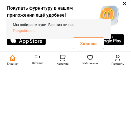
Покупать фурнитуру в нашем
приложении ещё удобнее!
© 2026 «FieraShop.ru»
Сопровождение сайта
- Вебформат.
Мы собираем куки. Без них никак.
Все права защищены.
Подробнее...
Не является публичной офертой
Политика конфиденциальности
Хорошо
Каталог
Избранное
Главная
Корзина
Профиль