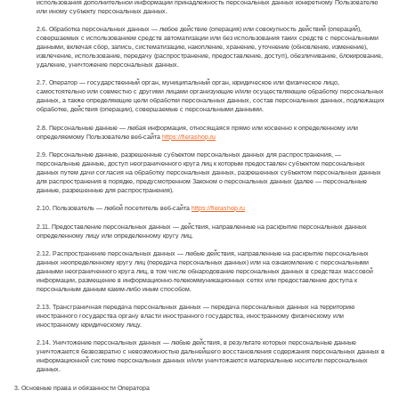
использования дополнительной информации принадлежность персональных данных конкретному Пользователю
или иному субъекту персональных данных.
2.6. Обработка персональных данных — любое действие (операция) или совокупность действий (операций),
совершаемых с использованием средств автоматизации или без использования таких средств с персональными
данными, включая сбор, запись, систематизацию, накопление, хранение, уточнение (обновление, изменение),
извлечение, использование, передачу (распространение, предоставление, доступ), обезличивание, блокирование,
удаление, уничтожение персональных данных.
2.7. Оператор — государственный орган, муниципальный орган, юридическое или физическое лицо,
самостоятельно или совместно с другими лицами организующие и/или осуществляющие обработку персональных
данных, а также определяющие цели обработки персональных данных, состав персональных данных, подлежащих
обработке, действия (операции), совершаемые с персональными данными.
2.8. Персональные данные — любая информация, относящаяся прямо или косвенно к определенному или
определяемому Пользователю веб-сайта
https://fierashop.ru
2.9. Персональные данные, разрешенные субъектом персональных данных для распространения, —
персональные данные, доступ неограниченного круга лиц к которым предоставлен субъектом персональных
данных путем дачи согласия на обработку персональных данных, разрешенных субъектом персональных данных
для распространения в порядке, предусмотренном Законом о персональных данных (далее — персональные
данные, разрешенные для распространения).
2.10. Пользователь — любой посетитель веб-сайта
https://fierashop.ru
2.11. Предоставление персональных данных — действия, направленные на раскрытие персональных данных
определенному лицу или определенному кругу лиц.
2.12. Распространение персональных данных — любые действия, направленные на раскрытие персональных
данных неопределенному кругу лиц (передача персональных данных) или на ознакомление с персональными
данными неограниченного круга лиц, в том числе обнародование персональных данных в средствах массовой
информации, размещение в информационно-телекоммуникационных сетях или предоставление доступа к
персональным данным каким-либо иным способом.
2.13. Трансграничная передача персональных данных — передача персональных данных на территорию
иностранного государства органу власти иностранного государства, иностранному физическому или
иностранному юридическому лицу.
2.14. Уничтожение персональных данных — любые действия, в результате которых персональные данные
уничтожаются безвозвратно с невозможностью дальнейшего восстановления содержания персональных данных в
информационной системе персональных данных и/или уничтожаются материальные носители персональных
данных.
3. Основные права и обязанности Оператора