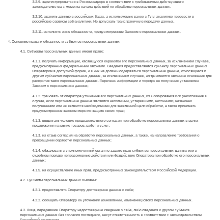
3.2.9. зарегистрироваться в Роскомнадзоре в соответствии с требованиями действующего
законодательства с момента начала действий по обработке персональных данных.
3.2.10. хранить данные в российских базах, а используемые ранее в Гугл аналитике перевести в
российские сервисы веб-аналитики. Не допускать трансграничную передачу данных.
3.2.11. исполнять иные обязанности, предусмотренные Законом о персональных данных.
4. Основные права и обязанности субъектов персональных данных
4.1. Субъекты персональных данных имеют право:
4.1.1. получать информацию, касающуюся обработки его персональных данных, за исключением случаев,
предусмотренных федеральными законами. Сведения предоставляются субъекту персональных данных
Оператором в доступной форме, и в них не должны содержаться персональные данные, относящиеся к
другим субъектам персональных данных, за исключением случаев, когда имеются законные основания для
раскрытия таких персональных данных. Перечень информации и порядок ее получения установлен
Законом о персональных данных;
4.1.2. требовать от оператора уточнения его персональных данных, их блокирования или уничтожения в
случае, если персональные данные являются неполными, устаревшими, неточными, незаконно
полученными или не являются необходимыми для заявленной цели обработки, а также принимать
предусмотренные законом меры по защите своих прав;
4.1.3. выдвигать условие предварительного согласия при обработке персональных данных в целях
продвижения на рынке товаров, работ и услуг;
4.1.3. на отзыв согласия на обработку персональных данных, а также, на направление требования о
прекращении обработки персональных данных;
4.1.4. обжаловать в уполномоченный орган по защите прав субъектов персональных данных или в
судебном порядке неправомерные действия или бездействие Оператора при обработке его персональных
данных;
4.1.5. на осуществление иных прав, предусмотренных законодательством Российской Федерации.
4.2. Субъекты персональных данных обязаны:
4.2.1. предоставлять Оператору достоверные данные о себе;
4.2.2. сообщать Оператору об уточнении (обновлении, изменении) своих персональных данных.
4.3. Лица, передавшие Оператору недостоверные сведения о себе, либо сведения о другом субъекте
персональных данных без согласия последнего, несут ответственность в соответствии с законодательством
Российской Федерации.