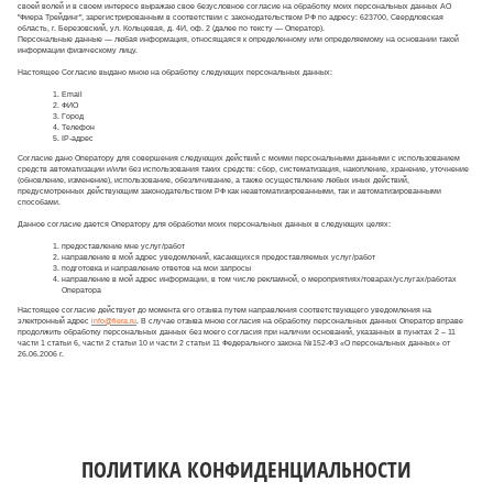
своей волей и в своем интересе выражаю свое безусловное согласие на обработку моих персональных данных АО
"Фиера Трейдинг", зарегистрированным в соответствии с законодательством РФ по адресу: 623700, Свердловская
область, г. Березовский, ул. Кольцевая, д. 4И, оф. 2 (далее по тексту — Оператор).
Персональные данные — любая информация, относящаяся к определенному или определяемому на основании такой
информации физическому лицу.
Настоящее Согласие выдано мною на обработку следующих персональных данных:
Email
ФИО
Город
Телефон
IP-адрес
Согласие дано Оператору для совершения следующих действий с моими персональными данными с использованием
средств автоматизации и/или без использования таких средств: сбор, систематизация, накопление, хранение, уточнение
(обновление, изменение), использование, обезличивание, а также осуществление любых иных действий,
предусмотренных действующим законодательством РФ как неавтоматизированными, так и автоматизированными
способами.
Данное согласие дается Оператору для обработки моих персональных данных в следующих целях:
предоставление мне услуг/работ
направление в мой адрес уведомлений, касающихся предоставляемых услуг/работ
подготовка и направление ответов на мои запросы
направление в мой адрес информации, в том числе рекламной, о мероприятиях/товарах/услугах/работах
Оператора
Настоящее согласие действует до момента его отзыва путем направления соответствующего уведомления на
электронный адрес
info@fiera.ru
. В случае отзыва мною согласия на обработку персональных данных Оператор вправе
продолжить обработку персональных данных без моего согласия при наличии оснований, указанных в пунктах 2 – 11
части 1 статьи 6, части 2 статьи 10 и части 2 статьи 11 Федерального закона №152-ФЗ «О персональных данных» от
26.06.2006 г.
ПОЛИТИКА КОНФИДЕНЦИАЛЬНОСТИ