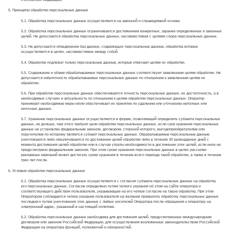
5. Принципы обработки персональных данных
5.1. Обработка персональных данных осуществляется на законной и справедливой основе.
5.2. Обработка персональных данных ограничивается достижением конкретных, заранее определенных и законных
целей. Не допускается обработка персональных данных, несовместимая с целями сбора персональных данных.
5.3. Не допускается объединение баз данных, содержащих персональные данные, обработка которых
осуществляется в целях, несовместимых между собой.
5.4. Обработке подлежат только персональные данные, которые отвечают целям их обработки.
5.5. Содержание и объем обрабатываемых персональных данных соответствуют заявленным целям обработки. Не
допускается избыточность обрабатываемых персональных данных по отношению к заявленным целям их
обработки.
5.6. При обработке персональных данных обеспечивается точность персональных данных, их достаточность, а в
необходимых случаях и актуальность по отношению к целям обработки персональных данных. Оператор
принимает необходимые меры и/или обеспечивает их принятие по удалению или уточнению неполных или
неточных данных.
5.7. Хранение персональных данных осуществляется в форме, позволяющей определить субъекта персональных
данных, не дольше, чем этого требуют цели обработки персональных данных, если срок хранения персональных
данных не установлен федеральным законом, договором, стороной которого, выгодоприобретателем или
поручителем по которому является субъект персональных данных. Обрабатываемые персональные данные
уничтожаются либо обезличиваются по достижении целей обработки либо в течение 30 календарных дней с
момента достижения целей обработки или в случае утраты необходимости в достижении этих целей, если иное не
предусмотрено федеральным законом. При этом сроки хранения персональных данных в целях рассылки
рекламных кампаний может достигать сроки хранения в течение всего периода такой обработки, а также в течение
трех лет после.
6. Условия обработки персональных данных
6.1. Обработка персональных данных осуществляется с согласия субъекта персональных данных на обработку
его персональных данных. Согласие определено путем четкого указания об этом на сайте оператора и
соответствующего действия пользователя, указывающее на его четкое согласие на такую обработку. При этом
Оператором соблюдается четкое указание пользователя на желание прекратить обработку персональных данных
последнего путем уничтожения этих данных с любых носителей Оператора после обращения к оператору на
электронный адрес, указанный в настоящей политике.
6.2. Обработка персональных данных необходима для достижения целей, предусмотренных международным
договором или законом Российской Федерации, для осуществления возложенных законодательством Российской
Федерации на оператора функций, полномочий и обязанностей.