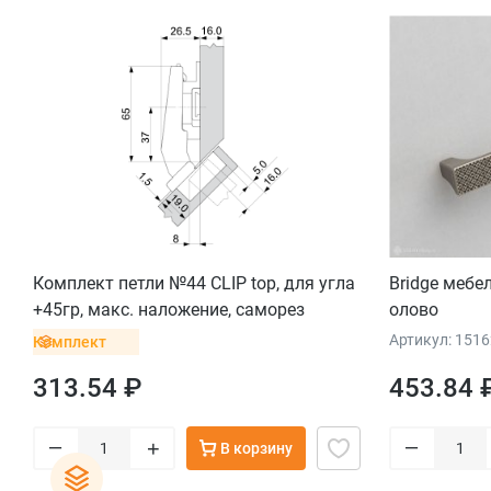
Комплект петли №44 CLIP top, для угла
Bridge мебе
+45гр, макс. наложение, саморез
олово
Артикул: 151
Комплект
313.54 ₽
453.84 
–
–
+
В корзину