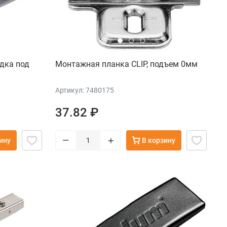
дка под
Монтажная планка CLIP, подъем 0мм
Артикул: 7480175
37.82 ₽
–
+
ину
В корзину