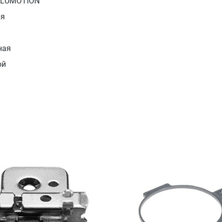
 BLUMOTION
ая
ная
ой