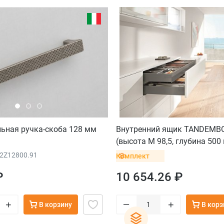
льная ручка-скоба 128 мм
Внутренний ящик TANDEMBO
(высота M 98,5, глубина 500
кг), серый орион
62Z12800.91
Комплект
₽
10 654.26 ₽
–
+
+
В корзину
В корз