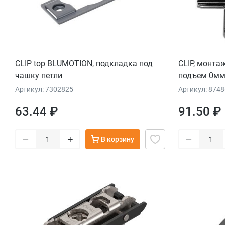
CLIP top BLUMOTION, подкладка под
CLIP, монта
чашку петли
подъем 0мм
Артикул: 7302825
Артикул: 874
63.44 ₽
91.50 ₽
–
–
+
В корзину