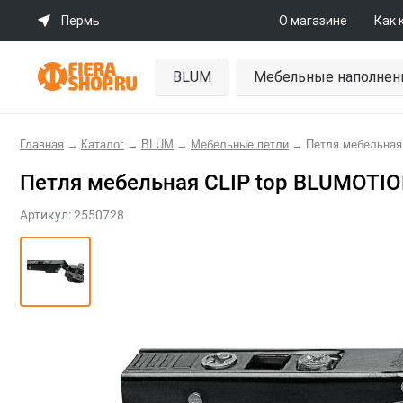
Пермь
О магазине
Как 
BLUM
Мебельные наполнен
Главная
→
Каталог
→
BLUM
→
Мебельные петли
→
Петля мебельная 
Петля мебельная CLIP top BLUMOTION
Артикул:
2550728