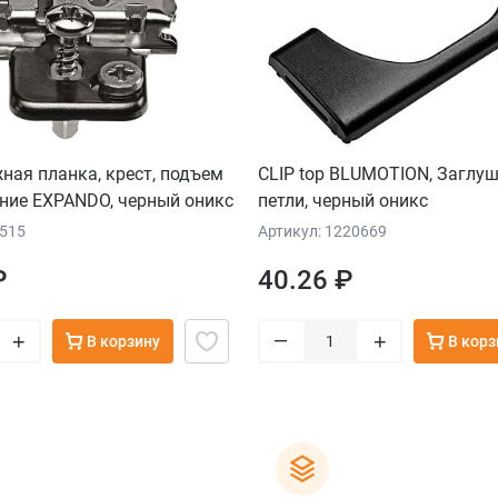
жная планка, крест, подъем
CLIP top BLUMOTION, Заглу
ние EXPANDO, черный оникс
петли, черный оникс
9515
Артикул: 1220669
₽
40.26 ₽
–
+
+
В корзину
В корз