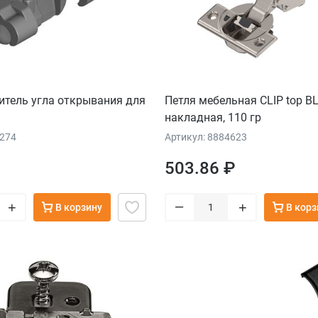
итель угла открывания для
Петля мебельная CLIP top 
накладная, 110 гр
8274
Артикул: 8884623
503.86 ₽
–
+
+
В корзину
В корз