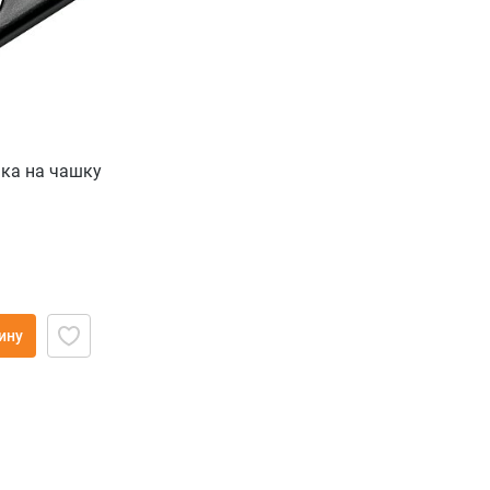
шка на чашку
ину