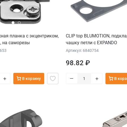
жная планка с экцентриком,
CLIP top BLUMOTION, подкла
, на саморезы
чашку петли с EXPANDO
8653
Артикул: 6840754
98.82 ₽
–
+
+
В корзину
В корз