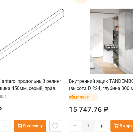
antaro, продольный релинг
Внутренний ящик TANDEMBO
щика 450мм, серый, прав.
(высота D 224, глубина 300 м
серый орион
5851
Комплект
₽
15 747.76 ₽
–
+
+
В корзину
В корз