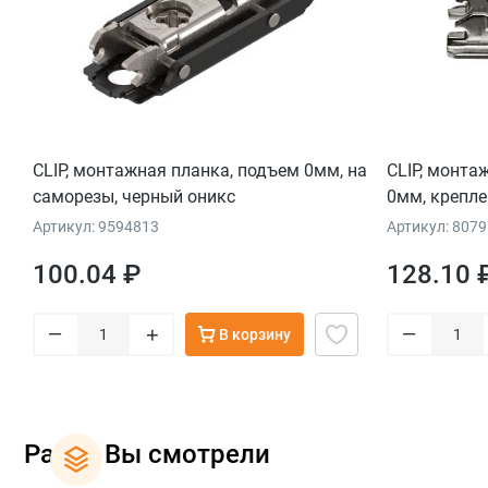
CLIP, монтажная планка, подъем 0мм, на
CLIP, монта
саморезы, черный оникс
0мм, крепле
Артикул: 9594813
Артикул: 807
100.04 ₽
128.10 
–
–
+
В корзину
Ранее Вы смотрели