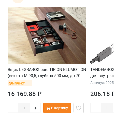
Ящик LEGRABOX pure TIP-ON BLUMOTION
TANDEMBOX 
(высота M 90,5, глубина 500 мм, до 70
для внутр.я
кг), терра-черный
Артикул: 992
Комплект
16 169.88 ₽
206.18 
–
–
+
В корзину