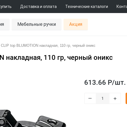
купить
Доставка и оплата
Технические каталоги
Конт
ия
Мебельные ручки
Акция
CLIP top BLUMOTION накладная, 110 гр, черный оникс
 накладная, 110 гр, черный оникс
613.66 Р/
шт.
–
+