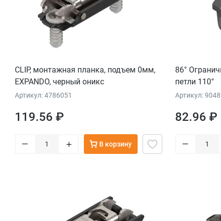
CLIP, монтажная планка, подъем 0мм,
86° Огранич
EXPANDO, черный оникс
петли 110°
Артикул: 4786051
Артикул: 904
119.56 ₽
82.96 ₽
–
–
+
В корзину