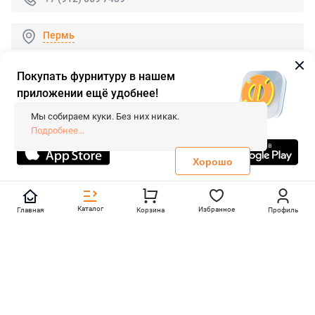
Пермь
Покупать фурнитуру в нашем
приложении ещё удобнее!
© 2026 «FieraShop.ru»
Сопровождение сайта
- Вебформат.
Мы собираем куки. Без них никак.
Все права защищены.
Подробнее...
Не является публичной офертой
Политика конфиденциальности
Хорошо
Каталог
Избранное
Главная
Корзина
Профиль