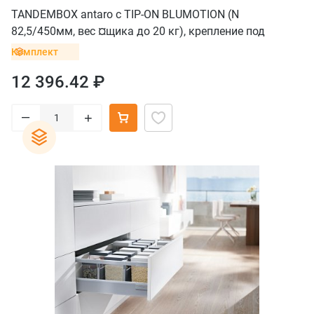
TANDEMBOX antaro с TIP-ON BLUMOTION (N
82,5/450мм, вес ¤щика до 20 кг), крепление под
саморезы, серый
Комплект
12 396.42 ₽
–
+