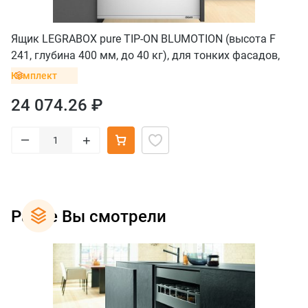
Ящик LEGRABOX pure TIP-ON BLUMOTION (высота F
241, глубина 400 мм, до 40 кг), для тонких фасадов,
белый шелк
Комплект
24 074.26 ₽
–
+
Ранее Вы смотрели