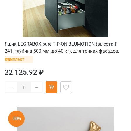
Ящик LEGRABOX pure TIP-ON BLUMOTION (высота F
241, глубина 500 мм, до 40 кг), для тонких фасадов,
терра-черный
Комплект
22 125.92 ₽
–
+
-50%